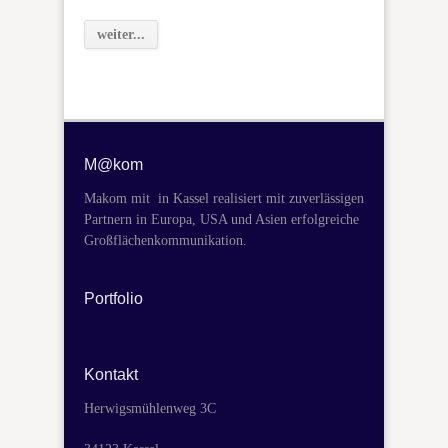
weiter...
M@kom
Makom mit in Kassel realisiert mit zuverlässigen
Partnern in Europa, USA und Asien erfolgreiche
Großflächenkommunikation.
Portfolio
Kontakt
Herwigsmühlenweg 3C