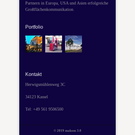
Partnern in Europa, USA und Asien erfolgreiche
Großflächenkommunikation.
Portfolio
Kontakt
Herwigsmühlenweg 3C
34123 Kassel
Tel: +49 561 9506500
© 2019 makom 3.0