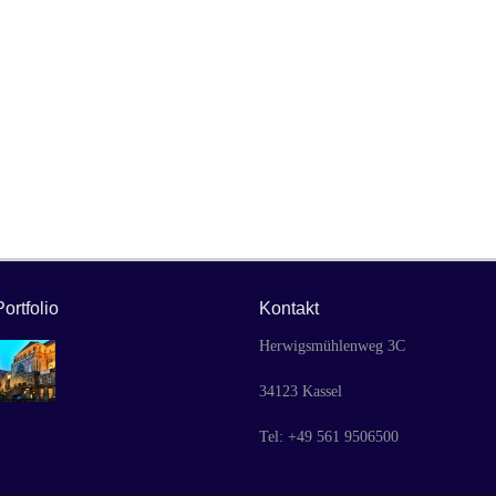
Portfolio
Kontakt
Herwigsmühlenweg 3C
34123 Kassel
Tel: +49 561 9506500