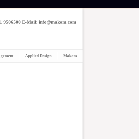
61 9506500 E-Mail: info@makom.com
agement
Applied Design
Makom