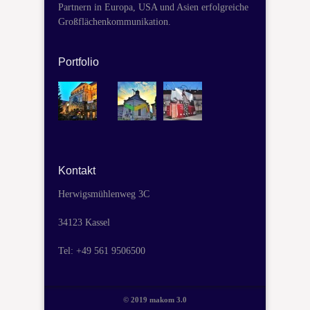
Partnern in Europa, USA und Asien erfolgreiche
Großflächenkommunikation.
Portfolio
Kontakt
Herwigsmühlenweg 3C
34123 Kassel
Tel: +49 561 9506500
© 2019 makom 3.0