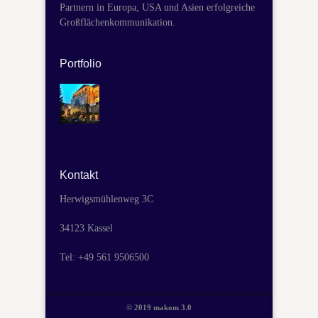
Partnern in Europa, USA und Asien erfolgreiche
Großflächenkommunikation.
Portfolio
Kontakt
Herwigsmühlenweg 3C
34123 Kassel
Tel: +49 561 9506500
© 2019 makom 3.0