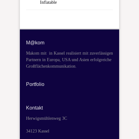
Inflatable
M@kom
Makom mit in Kassel realisiert mit zuverlässigen
Partnern in Europa, USA und Asien erfolgreiche
Großflächenkommunikation.
Portfolio
Kontakt
Herwigsmühlenweg 3C
34123 Kassel