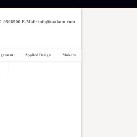
61 9506500 E-Mail: info@makom.com
agement
Applied Design
Makom