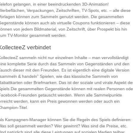
Telefon gelangen, in einer beeindruckenden 3D-Animation!
Werbeflächen, Verpackungen, Zeitschriften, TV-Spots, etc. – alle diese
Vorlagen können zum Sammeln genutzt werden. Die gesammelten
Gegenstände können auch als virtuelle Coupons funktionieren – diese
können von jedem Bildmaterial, von Zeitschrift, über Prospekt bis hin
zum TV-Monitor gesammelt werden.
KollecteeZ verbindet
KollecteeZ sammeln nicht nur einzelnen Inhalte – man vervollständigt
eine komplette Serie durch das Sammeln von Gegenständen und den
Tausch dieser mit den Freunden. Es ist eigentlich eine digitale Version
“sammeln & handeln” Spielen, wie das klassische Sammeln von
Rabattkarten oder Briefmarken. Das ist der soziale und virale Aspekt de
Spiels.Die gesammelten Gegenstände können mit realen Personen ode
Facebook-Freunden getauscht werden. Wenn alle Sammelpunkte
erreicht werden, kann ein Preis gewonnen werden oder auch ein
Champion-Titel.
Als Kampagnen-Manager können Sie die Regeln des Spiels definieren:
Was soll gesammelt werden? Wer gewinnt? Was sind die Preise, etc.
Und natürlich sind alle diese Leistungen auf sozialen Medien teilbar,