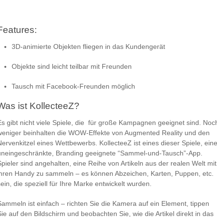
Features:
3D-animierte Objekten fliegen in das Kundengerät
Objekte sind leicht teilbar mit Freunden
Tausch mit Facebook-Freunden möglich
Was ist KollecteeZ?
Es gibt nicht viele Spiele, die für große Kampagnen geeignet sind. Noc
weniger beinhalten die WOW-Effekte von Augmented Reality und den
Nervenkitzel eines Wettbewerbs. KollecteeZ ist eines dieser Spiele, ein
uneingeschränkte, Branding geeignete “Sammel-und-Tausch”-App.
Spieler sind angehalten, eine Reihe von Artikeln aus der realen Welt mit
ihren Handy zu sammeln – es können Abzeichen, Karten, Puppen, etc.
sein, die speziell für Ihre Marke entwickelt wurden.
Sammeln ist einfach – richten Sie die Kamera auf ein Element, tippen
Sie auf den Bildschirm und beobachten Sie, wie die Artikel direkt in das